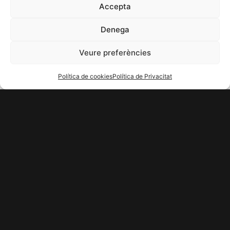
Accepta
Denega
Veure preferències
Política de cookies
Política de Privacitat
Crea la teva
polsera
Dissenya una polsera única, feta només per tu.
Tria una de les nostres categories per inspirar-te i
personalitza-la al teu gust.
Si tens una idea pròpia, la fem realitat.
Cada polsera ve presentada en un estoig elegant, llesta per
regalar.