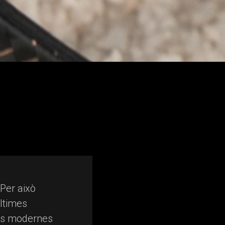
 Per això
ltimes
ies modernes