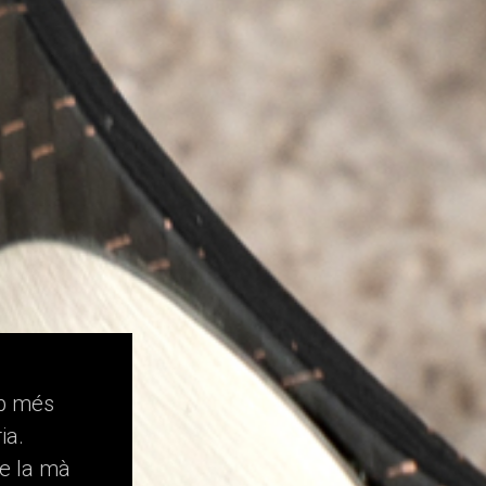
b més
ia.
e la mà