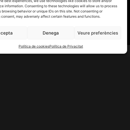
he best experiences, we use technologies like cookies to store and/or
e information. Consenting to these technologies will allow us to process
 browsing behavior or unique IDs on this site. Not consenting or
 consent, may adversely affect certain features and functions.
cepta
Denega
Veure preferències
Política de cookies
Política de Privacitat
 Legal
ica de Privacitat
tica de cookies (UE)
ració d’Accessibilitat
tica de reemborsaments i devolucions
ment i Enviament
 Comprar