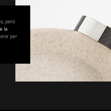
s, però
e la
tenir per