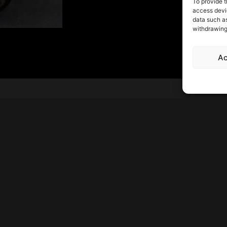
To provide t
access devic
data such as
withdrawing
Ac
Crea la teva polsera
Avís
99
Polít
Qui som
25
Polí
Contacta
Decla
Polí
Blog
Paga
Com