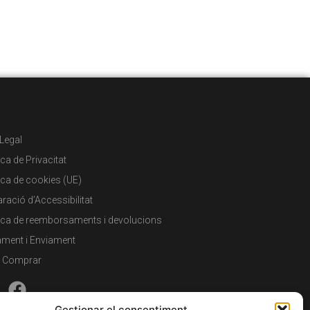
 Legal
ica de Privacitat
tica de cookies (UE)
ració d’Accessibilitat
tica de reemborsaments i devolucions
ment i Enviament
 Comprar
Gestionar el consentiment