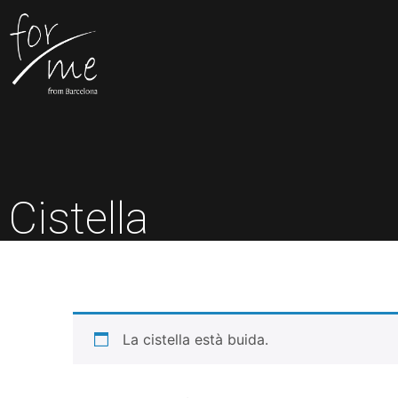
Cistella
La cistella està buida.