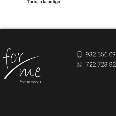
Torna a la botiga
932 656 0
722 723 8