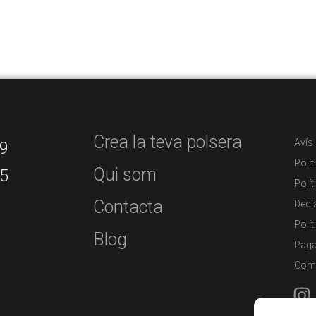
Crea la teva polsera
Avís
99
Polít
Qui som
25
Polí
Contacta
Decla
Polí
Blog
Paga
Com