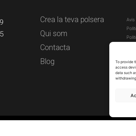
Crea la teva polsera
Avís
99
Polít
Qui som
25
Polí
Contacta
Decla
Polí
Blog
To provide t
Paga
access devic
Com
data such as
withdrawing
Ac