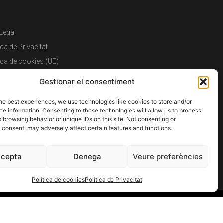
 Legal
ica de Privacitat
tica de cookies (UE)
ració d’Accessibilitat
Gestionar el consentiment
tica de reemborsaments i devolucions
he best experiences, we use technologies like cookies to store and/or
ment i Enviament
e information. Consenting to these technologies will allow us to process
 Comprar
 browsing behavior or unique IDs on this site. Not consenting or
 consent, may adversely affect certain features and functions.
cepta
Denega
Veure preferències
Política de cookies
Política de Privacitat