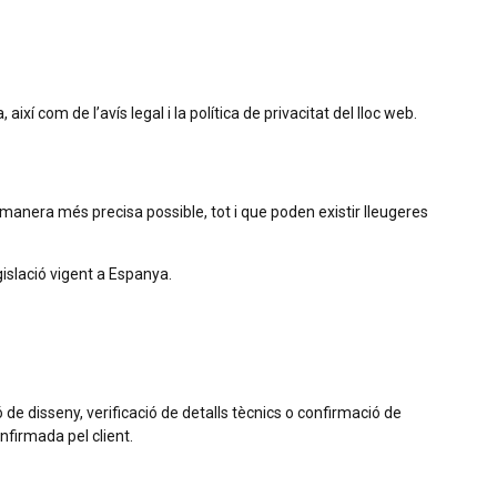
í com de l’avís legal i la política de privacitat del lloc web.
a manera més precisa possible, tot i que poden existir lleugeres
gislació vigent a Espanya.
de disseny, verificació de detalls tècnics o confirmació de
firmada pel client.